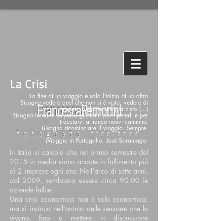
La Crisi
La fine di un viaggio è solo l'inizio di un altro
Bisogna vedere quel che non si è visto, vedere di
FrancescaR
emorini
nuovo quel che si è già visto (...)
Bisogna tornare sui passi già fatti, per ripeterli e per
tracciarvi a fianco nuovi cammini.
Bisogna ricominciare il viaggio. Sempre.
fotografa
freelance
(Viaggio in Portogallo, Josè Saramago
)
In Italia si calcola che nel primo semestre del
2015 in media siano andate in fallimento più
di 2 imprese ogni ora. Nell'arco di sette anni,
dal 2009, sembrano essere circa 90.00 le
aziende fallite.
Una crisi economica non è solo economica,
ma si insinua nell'anima delle persone che la
vivono, fino a mettere in discussione