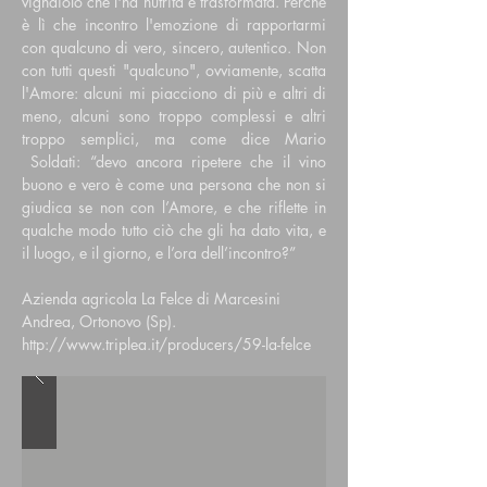
vignaiolo che l'ha nutrita e trasformata. Perchè
è lì che incontro l'emozione di rapportarmi
con qualcuno di vero, sincero, autentico. Non
con tutti questi "qualcuno", ovviamente, scatta
l'Amore: alcuni mi piacciono di più e altri di
meno, alcuni sono troppo complessi e altri
troppo semplici, ma come dice Mario
Soldati: “devo ancora ripetere che il vino
buono e vero è come una persona che non si
giudica se non con l’Amore, e che riflette in
qualche modo tutto ciò che gli ha dato vita, e
il luogo, e il giorno, e l’ora dell’incontro?”
Azienda agricola La Felce di Marcesini
Andrea, Ortonovo (Sp).
http://www.triplea.it/producers/59-la-felce