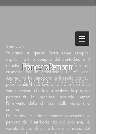
Vino vivo:
"Viviamo su questa Terra come semplici
ospiti, il primo compito del contadino è il
FrancescaR
emorini
rispetto della terra e dei suoi frutti da
custodire per le generazioni future", così
Andrea mi ha introdotto la filosofia con cui
fotografa
freelance
porta avanti il suo lavoro. Un vino vivo è un
vino autentico, che lascia evolvere la propria
personalità in maniera naturale senza
l'intervento della chimica, dalla vigna alla
cantina.
Di un vino mi piace poterne conoscere la
personalità: il territorio da cui proviene, la
varietà di uve di cui è fatto e la mano del